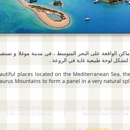
الأماكن الواقعة على البحر المتوسط ، في مدينة موغلا و تستق
 لتشكل لوحة طبيعية غاية في الروعة
autiful places located on the Mediterranean Sea, the
urus Mountains to form a panel in a very natural sp
TEL:
+90 (212) 6036143
© 2014 by ZEHRA TOUR
FAX:
+90 (212) 6036142
WWW.ZEHRATOUR.COM
Designed & Programmed By
My Design