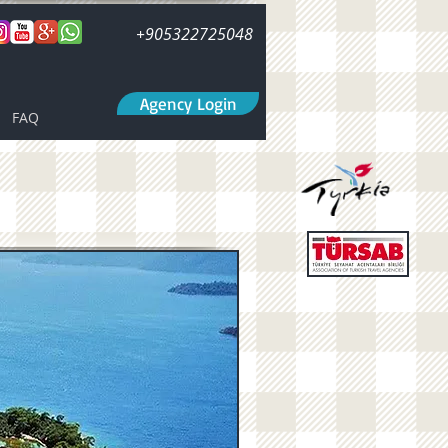
+905322725048
Agency Login
FAQ